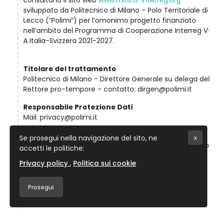
consultano il sito web
www.mitica-interreg.org
sviluppato da Politecnico di Milano – Polo Territoriale di
Lecco (“Polimi”) per l’omonimo progetto finanziato
nell’ambito del Programma di Cooperazione Interreg V-
A Italia-Svizzera 2021-2027.
Titolare del trattamento
Politecnico di Milano - Direttore Generale su delega del
Rettore pro-tempore – contatto: dirgen@polimi.it
Responsabile Protezione Dati
Mail: privacy@polimi.it
Finalità di trattamento
Se prosegui nella navigazione del sito, ne
x
I dati personali indicati nella presente informativa sono
accetti le politiche:
trattati da Polimi nell'esecuzione dei propri compiti e
Privacy policy
Politica sui cookie
per finalità legate alla progettazione e all’erogazione
progetto MITICA, ivi incluso:
Prosegui
• consentire la navigazione del portale web;
• fornire all'utente le informazioni ed i servizi richiesti;
tra questi si segnala in particolare l’organizzazione e la