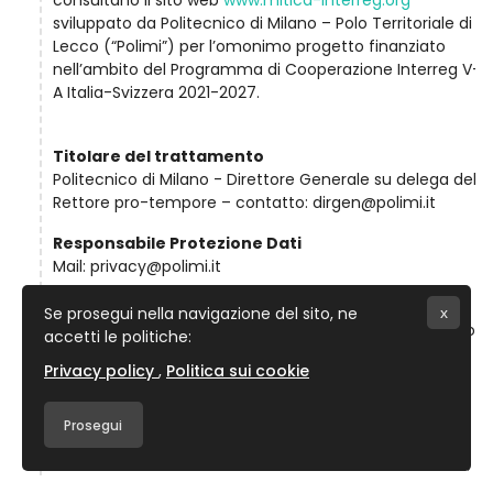
consultano il sito web
www.mitica-interreg.org
sviluppato da Politecnico di Milano – Polo Territoriale di
Lecco (“Polimi”) per l’omonimo progetto finanziato
nell’ambito del Programma di Cooperazione Interreg V-
A Italia-Svizzera 2021-2027.
Titolare del trattamento
Politecnico di Milano - Direttore Generale su delega del
Rettore pro-tempore – contatto: dirgen@polimi.it
Responsabile Protezione Dati
Mail: privacy@polimi.it
Finalità di trattamento
Se prosegui nella navigazione del sito, ne
x
I dati personali indicati nella presente informativa sono
accetti le politiche:
trattati da Polimi nell'esecuzione dei propri compiti e
Privacy policy
Politica sui cookie
per finalità legate alla progettazione e all’erogazione
progetto MITICA, ivi incluso:
Prosegui
• consentire la navigazione del portale web;
• fornire all'utente le informazioni ed i servizi richiesti;
tra questi si segnala in particolare l’organizzazione e la