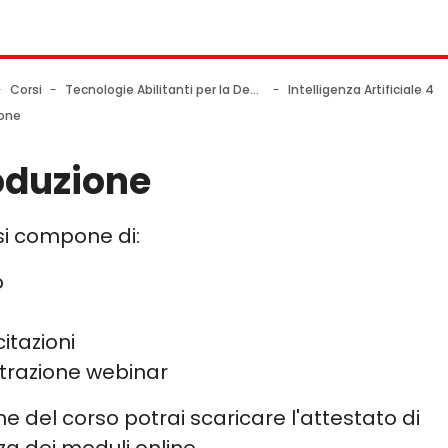
gation menu
en blocks
ncipale
Corsi
Tecnologie Abilitanti per la Decisione Imprenditoriale
Intelligenza Artificiale 4
ione
oduzione
i
 si compone di:
o
itazioni
strazione webinar
ne del corso potrai scaricare l'attestato di