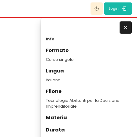
Dark Mode
Login
Salta Info
Salta a - Chiudi
Blocchi
Info
Formato
Corso singolo
Lingua
Italiano
Filone
Tecnologie Abilitanti per la Decisione
Imprenditoriale
Materia
Durata