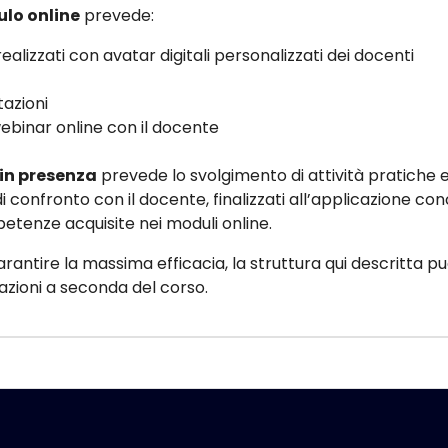
lo online
prevede:
realizzati con avatar digitali personalizzati dei docenti
tazioni
 webinar online con il docente
in presenza
prevede lo svolgimento di attività pratiche 
 confronto con il docente, finalizzati all’applicazione co
etenze acquisite nei moduli online.
garantire la massima efficacia, la struttura qui descritta p
iazioni a seconda del corso.
i
i