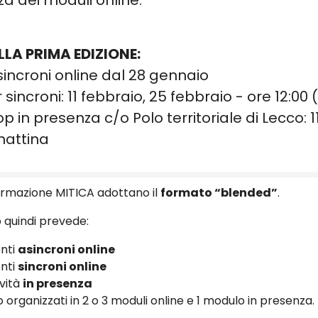
a dei moduli online.
LLA PRIMA EDIZIONE:
incroni online dal 28 gennaio
sincroni: 11 febbraio, 25 febbraio - ore 12:00 
 in presenza c/o Polo territoriale di Lecco: 1
attina
i
 formazione MITICA adottano il
formato “blended”
.
 quindi prevede:
nti
asincroni online
nti
sincroni online
ività
in presenza
o organizzati in 2 o 3 moduli online e 1 modulo in presenza.