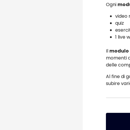
Ogni
modu
video 
quiz
eserci
1 live
Il
modulo 
momenti di
delle comp
Al fine di 
subire var
Blocch
Blocch