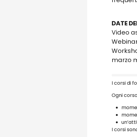
frequenz
DATE DE
Video as
Webinar 
Workshop
marzo m
Blocch
I corsi di
Ogni corso
mome
mome
un’att
I corsi son