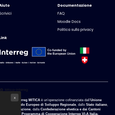
Aiuto
Documentazione
Scrivici
FAQ
Moodle Docs
Politica sulla privacy
Link
Mitica-Interreg
x
Il progetto
Interreg MITICA
è un’operazione cofinanziata dall’
Unione
Europea
,
Fondo Europeo di Sviluppo Regionale
, dallo
Stato italiano
,
Fondo di Rotazione
, dalla
Confederazione elvetica e dai Cantoni
nell’ambito del
Programma di Cooperazione Interreg VI-A Italia-