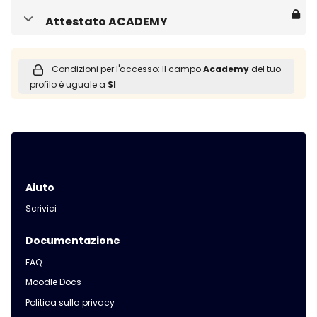
Attestato ACADEMY
Minimizza
Condizioni per l'accesso: Il campo
Academy
del tuo
profilo è uguale a
SI
Blocchi
Blocchi
Aiuto
Scrivici
Documentazione
FAQ
Moodle Docs
Politica sulla privacy